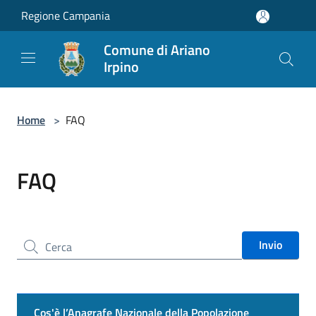
Salta al contenuto principale
Regione Campania
Comune di Ariano
Irpino
Home
>
FAQ
FAQ
Cerca nel sito
Invio
Cos'è l’Anagrafe Nazionale della Popolazione