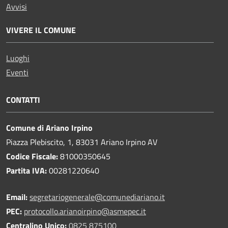
Avvisi
VIVERE IL COMUNE
Luoghi
Eventi
CONTATTI
Comune di Ariano Irpino
Piazza Plebiscito, 1, 83031 Ariano Irpino AV
Codice Fiscale:
81000350645
Partita IVA:
00281220640
Email:
segretariogenerale@comunediariano.it
PEC:
protocollo.arianoirpino@asmepec.it
Centralino Unico:
0825 875100