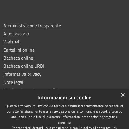
Amministrazione trasparente
Albo pretorio
Webmail
Cartellini online
Bacheca online
Bacheca online URBI
Informativa privacy
Note legali
Dichiarazione di accessibilità
×
Informazioni sui cookie
Questo sito web utilizza cookie tecnici e assimilati strettamente necessari al
corretto funzionamento e alla navigazione del sito, nonché un cookie tecnico
analitico al solo fine di elaborare informazioni statistiche, aggregate e
RSS
Copyright © 2025 Comune di
anonime.
Accessibilità
Ariano Irpino
Per maggiori dettagli, può consultare la cookie policy al seguente
link