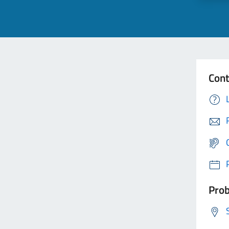
Cont
Prob