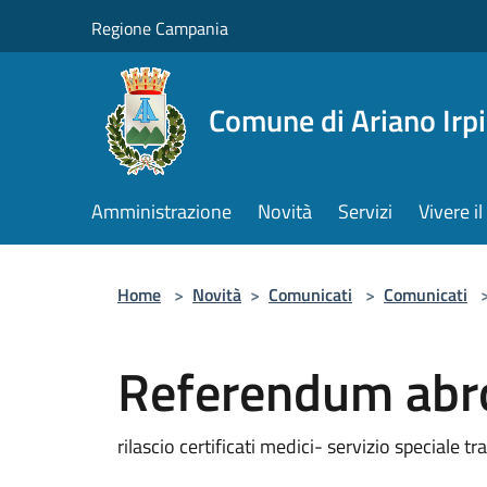
Salta al contenuto principale
Regione Campania
Comune di Ariano Irp
Amministrazione
Novità
Servizi
Vivere 
Home
>
Novità
>
Comunicati
>
Comunicati
Referendum abr
rilascio certificati medici- servizio speciale tr