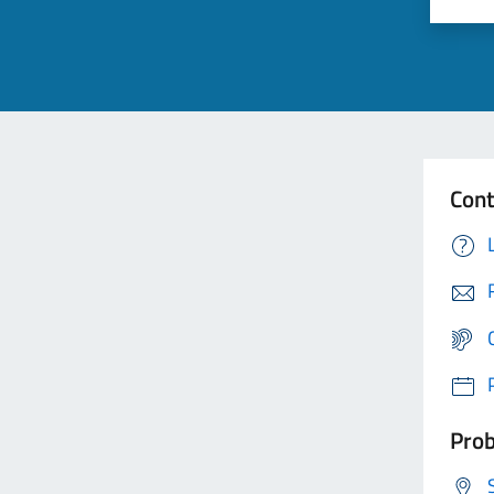
Cont
Prob