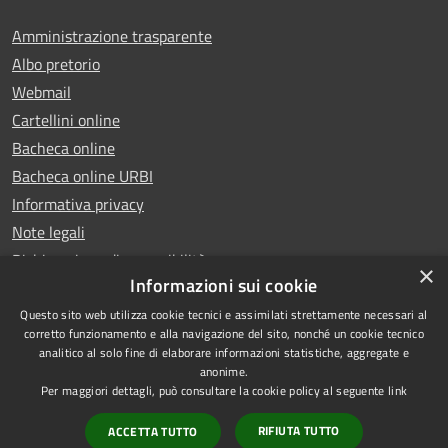
Amministrazione trasparente
Albo pretorio
Webmail
Cartellini online
Bacheca online
Bacheca online URBI
Informativa privacy
Note legali
Dichiarazione di accessibilità
×
Informazioni sui cookie
Questo sito web utilizza cookie tecnici e assimilati strettamente necessari al
corretto funzionamento e alla navigazione del sito, nonché un cookie tecnico
analitico al solo fine di elaborare informazioni statistiche, aggregate e
RSS
Copyright © 2025 Comune di
anonime.
Accessibilità
Ariano Irpino
Per maggiori dettagli, può consultare la cookie policy al seguente
link
Privacy
Municipium
Powered by
|
RIFIUTA TUTTO
ACCETTA TUTTO
Cookie
Accesso redazione