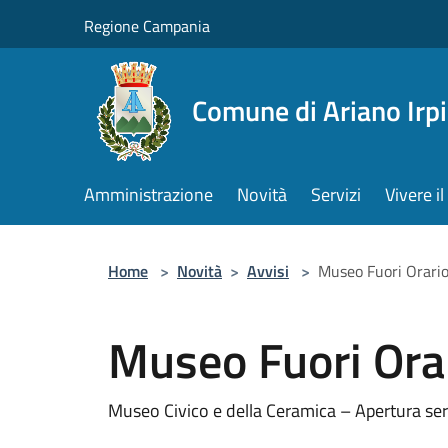
Salta al contenuto principale
Regione Campania
Comune di Ariano Irp
Amministrazione
Novità
Servizi
Vivere 
Home
>
Novità
>
Avvisi
>
Museo Fuori Orari
Museo Fuori Ora
Museo Civico e della Ceramica – Apertura se