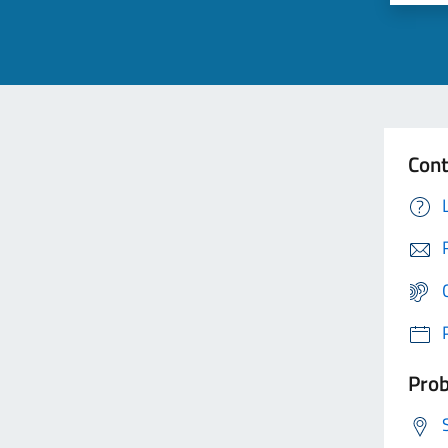
Cont
Prob