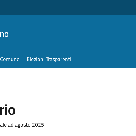
ino
il Comune
Elezioni Trasparenti
o
rio
rale ad agosto 2025