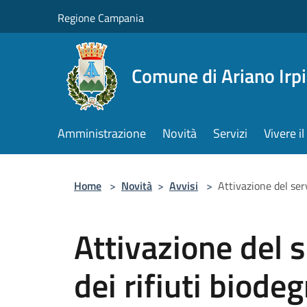
Salta al contenuto principale
Regione Campania
Comune di Ariano Irp
Amministrazione
Novità
Servizi
Vivere 
Home
>
Novità
>
Avvisi
>
Attivazione del serv
Attivazione del s
dei rifiuti biodeg