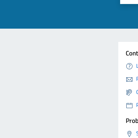
Cont
Prob