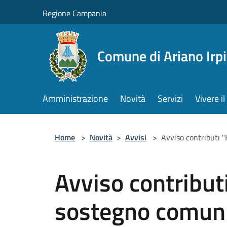
Salta al contenuto principale
Regione Campania
Comune di Ariano Irp
Amministrazione
Novità
Servizi
Vivere 
Home
>
Novità
>
Avvisi
>
Avviso contributi 
Avviso contribut
sostegno comuni