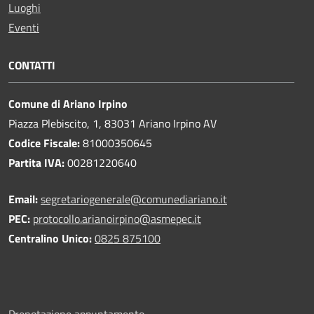
Luoghi
Eventi
CONTATTI
Comune di Ariano Irpino
Piazza Plebiscito, 1, 83031 Ariano Irpino AV
Codice Fiscale:
81000350645
Partita IVA:
00281220640
Email:
segretariogenerale@comunediariano.it
PEC:
protocollo.arianoirpino@asmepec.it
Centralino Unico:
0825 875100
Prenotazione appuntamento