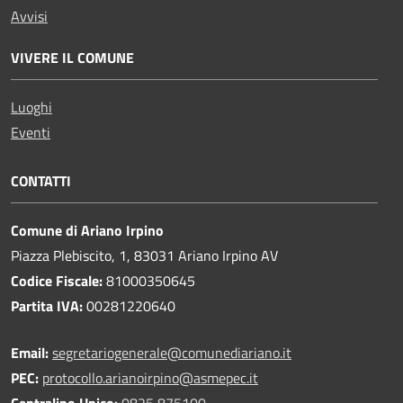
Avvisi
VIVERE IL COMUNE
Luoghi
Eventi
CONTATTI
Comune di Ariano Irpino
Piazza Plebiscito, 1, 83031 Ariano Irpino AV
Codice Fiscale:
81000350645
Partita IVA:
00281220640
Email:
segretariogenerale@comunediariano.it
PEC:
protocollo.arianoirpino@asmepec.it
Centralino Unico:
0825 875100