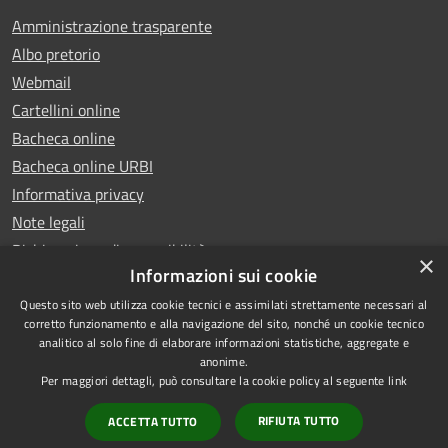
Amministrazione trasparente
Albo pretorio
Webmail
Cartellini online
Bacheca online
Bacheca online URBI
Informativa privacy
Note legali
Dichiarazione di accessibilità
×
Informazioni sui cookie
Questo sito web utilizza cookie tecnici e assimilati strettamente necessari al
corretto funzionamento e alla navigazione del sito, nonché un cookie tecnico
analitico al solo fine di elaborare informazioni statistiche, aggregate e
RSS
Copyright © 2025 Comune di
anonime.
Accessibilità
Ariano Irpino
Per maggiori dettagli, può consultare la cookie policy al seguente
link
Privacy
Municipium
Powered by
|
RIFIUTA TUTTO
ACCETTA TUTTO
Cookie
Accesso redazione