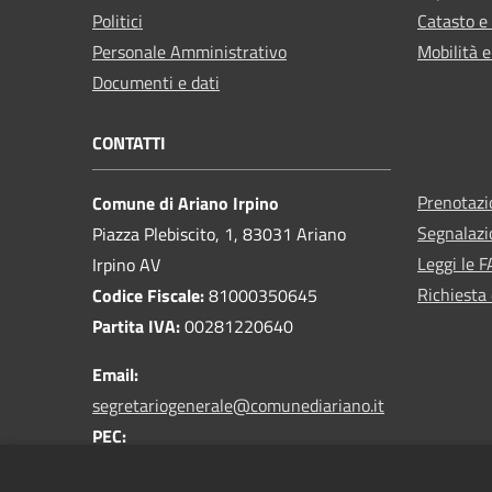
Politici
Catasto e
Personale Amministrativo
Mobilità e
Documenti e dati
CONTATTI
Prenotaz
Comune di Ariano Irpino
Segnalazi
Piazza Plebiscito, 1, 83031 Ariano
Leggi le 
Irpino AV
Richiesta 
Codice Fiscale:
81000350645
Partita IVA:
00281220640
Email:
segretariogenerale@comunediariano.it
PEC:
protocollo.arianoirpino@asmepec.it