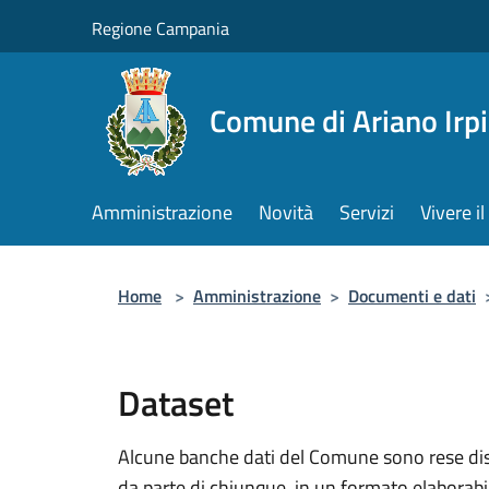
Salta al contenuto principale
Regione Campania
Comune di Ariano Irp
Amministrazione
Novità
Servizi
Vivere 
Home
>
Amministrazione
>
Documenti e dati
Dataset
Alcune banche dati del Comune sono rese dispo
da parte di chiunque, in un formato elaborab