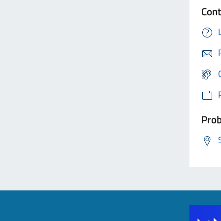
Cont
Prob