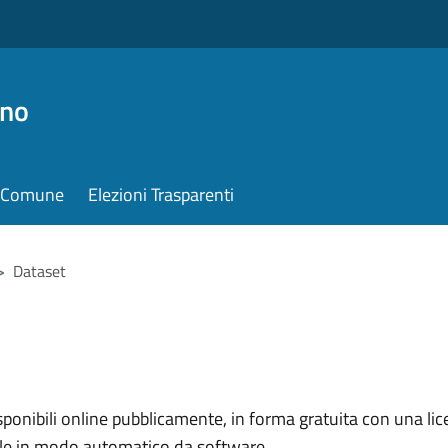
ino
il Comune
Elezioni Trasparenti
>
Dataset
nibili online pubblicamente, in forma gratuita con una lice
ile in modo automatico da software.