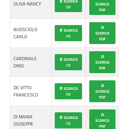
📄 SCARICA
OLIVA NANCY
SCARICA
CV
PDF
⚖️
BUOSCIOLO
📄 SCARICA
SCARICA
CARLO
CV
PDF
⚖️
CARDINALE
📄 SCARICA
SCARICA
DINO
CV
PDF
⚖️
DE VITTO
📄 SCARICA
SCARICA
FRANCESCO
CV
PDF
⚖️
DI MAINA
📄 SCARICA
SCARICA
GIUSEPPE
CV
PDF