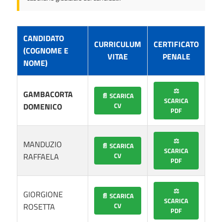
CANDIDATO
CURRICULUM
CERTIFICATO
(COGNOME E
VITAE
PENALE
NOME)
⚖️
GAMBACORTA
📄 SCARICA
SCARICA
DOMENICO
CV
PDF
⚖️
MANDUZIO
📄 SCARICA
SCARICA
RAFFAELA
CV
PDF
⚖️
GIORGIONE
📄 SCARICA
SCARICA
ROSETTA
CV
PDF