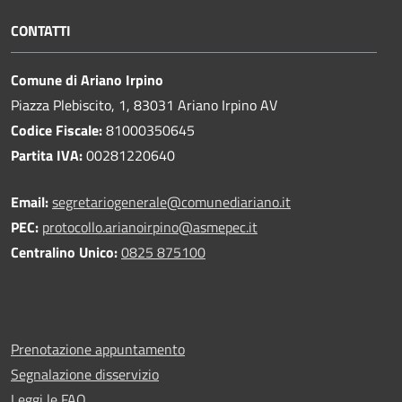
CONTATTI
Comune di Ariano Irpino
Piazza Plebiscito, 1, 83031 Ariano Irpino AV
Codice Fiscale:
81000350645
Partita IVA:
00281220640
Email:
segretariogenerale@comunediariano.it
PEC:
protocollo.arianoirpino@asmepec.it
Centralino Unico:
0825 875100
Prenotazione appuntamento
Segnalazione disservizio
Leggi le FAQ