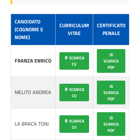
CANDIDATO
CURRICULUM
CERTIFICATO
(COGNOME E
VITAE
PENALE
NOME)
⚖️
📄 SCARICA
FRANZA ENRICO
SCARICA
CV
PDF
⚖️
📄 SCARICA
MELITO ANDREA
SCARICA
CV
PDF
⚖️
📄 SCARICA
LA BRACA TONI
SCARICA
CV
PDF