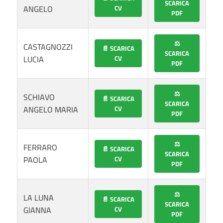
SCARICA
ANGELO
CV
PDF
⚖️
CASTAGNOZZI
📄 SCARICA
SCARICA
LUCIA
CV
PDF
⚖️
SCHIAVO
📄 SCARICA
SCARICA
ANGELO MARIA
CV
PDF
⚖️
FERRARO
📄 SCARICA
SCARICA
PAOLA
CV
PDF
⚖️
LA LUNA
📄 SCARICA
SCARICA
GIANNA
CV
PDF