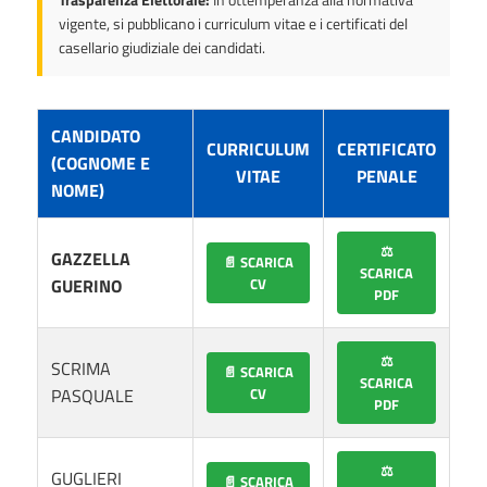
vigente, si pubblicano i curriculum vitae e i certificati del
casellario giudiziale dei candidati.
CANDIDATO
CURRICULUM
CERTIFICATO
(COGNOME E
VITAE
PENALE
NOME)
⚖️
GAZZELLA
📄 SCARICA
SCARICA
GUERINO
CV
PDF
⚖️
SCRIMA
📄 SCARICA
SCARICA
PASQUALE
CV
PDF
⚖️
GUGLIERI
📄 SCARICA