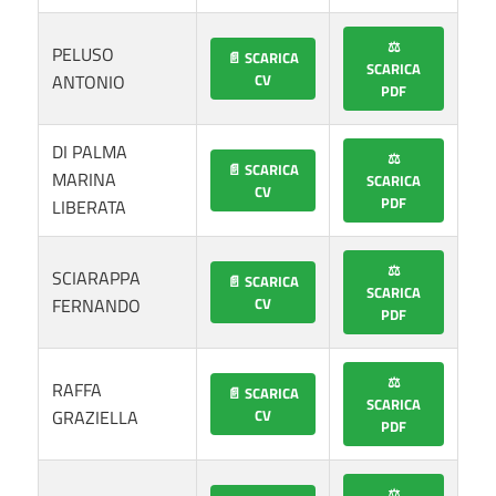
⚖️
PELUSO
📄 SCARICA
SCARICA
ANTONIO
CV
PDF
DI PALMA
⚖️
📄 SCARICA
MARINA
SCARICA
CV
PDF
LIBERATA
⚖️
SCIARAPPA
📄 SCARICA
SCARICA
FERNANDO
CV
PDF
⚖️
RAFFA
📄 SCARICA
SCARICA
GRAZIELLA
CV
PDF
⚖️