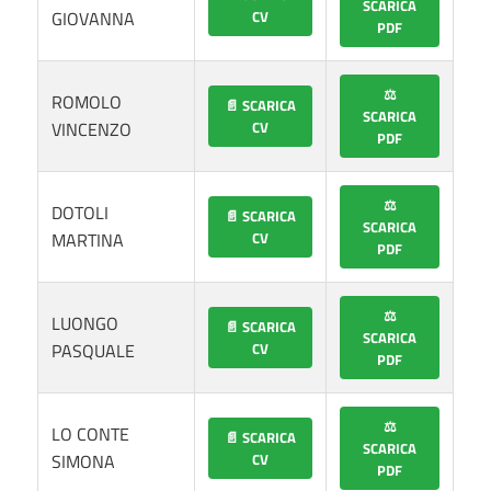
SCARICA
GIOVANNA
CV
PDF
⚖️
ROMOLO
📄 SCARICA
SCARICA
VINCENZO
CV
PDF
⚖️
DOTOLI
📄 SCARICA
SCARICA
MARTINA
CV
PDF
⚖️
LUONGO
📄 SCARICA
SCARICA
PASQUALE
CV
PDF
⚖️
LO CONTE
📄 SCARICA
SCARICA
SIMONA
CV
PDF