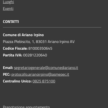
Luoghi
Eventi
CONTATTI
Comune di Ariano Irpino
Piazza Plebiscito, 1, 83031 Ariano Irpino AV
Codice Fiscale:
81000350645
Partita IVA:
00281220640
Email:
segretariogenerale@comunediariano.it
PEC:
protocollo.arianoirpino@asmepec.it
Centralino Unico:
0825 875100
Prenotazione appuntamento