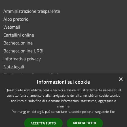
Amministrazione trasparente
Albo pretorio
Webmail
Cartellini online
Bacheca online
Bacheca online URBI
Informativa privacy
Note legali
Dichiarazione di accessibilità
×
Informazioni sui cookie
Questo sito web utilizza cookie tecnici e assimilati strettamente necessari al
corretto funzionamento e alla navigazione del sito, nonché un cookie tecnico
analitico al solo fine di elaborare informazioni statistiche, aggregate e
RSS
Copyright © 2025 Comune di
anonime.
Accessibilità
Ariano Irpino
Per maggiori dettagli, può consultare la cookie policy al seguente
link
Privacy
Municipium
Powered by
|
RIFIUTA TUTTO
ACCETTA TUTTO
Cookie