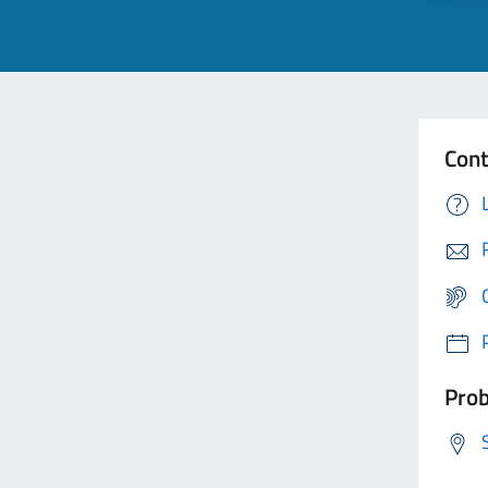
Cont
Prob