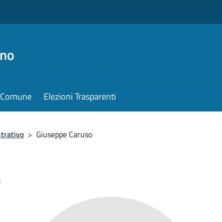
ino
il Comune
Elezioni Trasparenti
trativo
>
Giuseppe Caruso
o