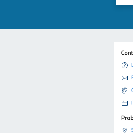
Cont
Prob