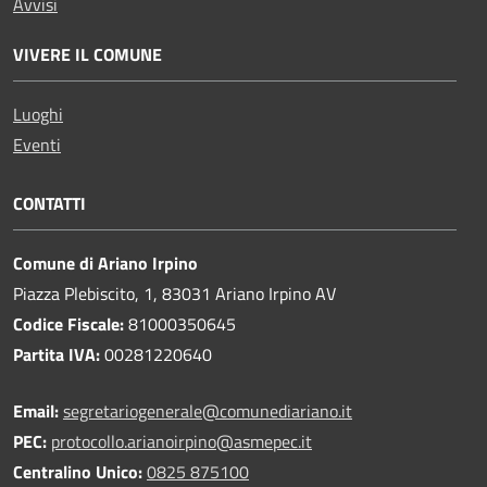
Avvisi
VIVERE IL COMUNE
Luoghi
Eventi
CONTATTI
Comune di Ariano Irpino
Piazza Plebiscito, 1, 83031 Ariano Irpino AV
Codice Fiscale:
81000350645
Partita IVA:
00281220640
Email:
segretariogenerale@comunediariano.it
PEC:
protocollo.arianoirpino@asmepec.it
Centralino Unico:
0825 875100