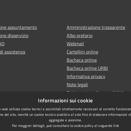
ione appuntamento
Amministrazione trasparente
one disservizio
Albo pretorio
FAQ
Webmail
di assistenza
Cartellini online
Bacheca online
Bacheca online URBI
Informativa privacy
Note legali
Dichiarazione di accessibilità
Informazioni sui cookie
 web utilizza cookie tecnici e assimilati strettamente necessari al corretto funziona
ne del sito, nonché un cookie tecnico analitico al solo fine di elaborare informazioni st
aggregate e anonime.
Per maggiori dettagli, può consultare la cookie policy al seguente
link