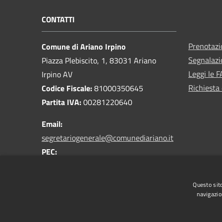
CONTATTI
Prenotaz
Comune di Ariano Irpino
Segnalazi
Piazza Plebiscito, 1, 83031 Ariano
Leggi le 
Irpino AV
Richiesta 
Codice Fiscale:
81000350645
Partita IVA:
00281220640
Email:
segretariogenerale@comunediariano.it
PEC:
protocollo.arianoirpino@asmepec.it
Centralino Unico:
0825 875100
Questo sito
navigazio