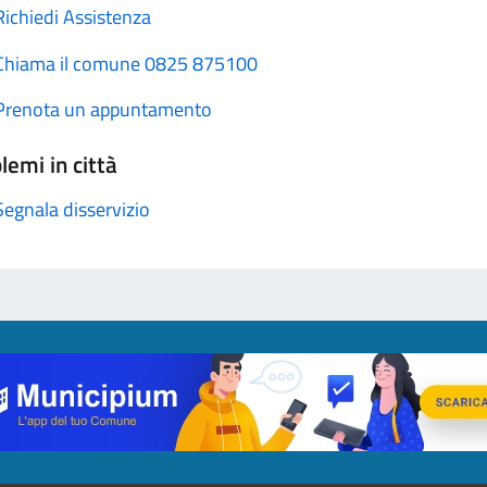
Richiedi Assistenza
Chiama il comune 0825 875100
Prenota un appuntamento
lemi in città
Segnala disservizio