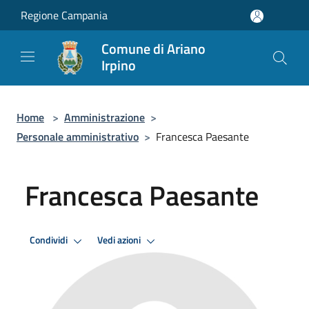
Salta al contenuto principale
Regione Campania
Comune di Ariano
Irpino
Home
>
Amministrazione
>
Personale amministrativo
>
Francesca Paesante
Francesca Paesante
Condividi
Vedi azioni