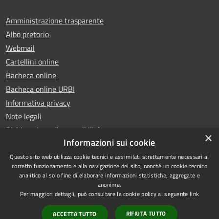
Amministrazione trasparente
Albo pretorio
Webmail
Cartellini online
Bacheca online
Bacheca online URBI
Informativa privacy
Note legali
Dichiarazione di accessibilità
×
Informazioni sui cookie
Questo sito web utilizza cookie tecnici e assimilati strettamente necessari al
corretto funzionamento e alla navigazione del sito, nonché un cookie tecnico
analitico al solo fine di elaborare informazioni statistiche, aggregate e
RSS
Copyright © 2025 Comune di
anonime.
Accessibilità
Ariano Irpino
Per maggiori dettagli, può consultare la cookie policy al seguente
link
Privacy
Municipium
Powered by
|
RIFIUTA TUTTO
ACCETTA TUTTO