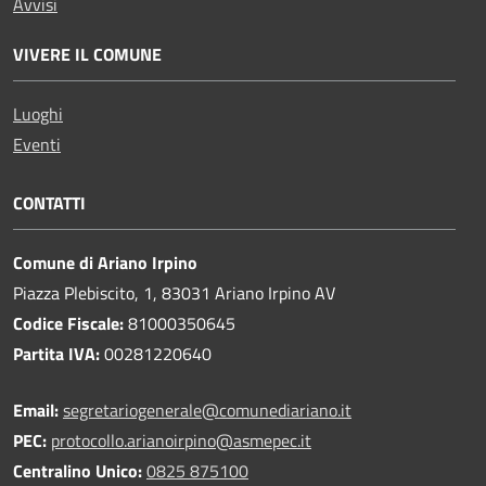
Avvisi
VIVERE IL COMUNE
Luoghi
Eventi
CONTATTI
Comune di Ariano Irpino
Piazza Plebiscito, 1, 83031 Ariano Irpino AV
Codice Fiscale:
81000350645
Partita IVA:
00281220640
Email:
segretariogenerale@comunediariano.it
PEC:
protocollo.arianoirpino@asmepec.it
Centralino Unico:
0825 875100