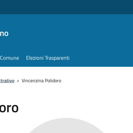
ino
il Comune
Elezioni Trasparenti
trativo
>
Vincenzina Polidoro
oro