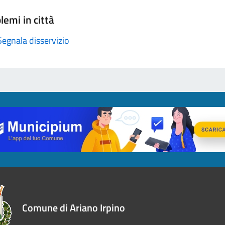
lemi in città
Segnala disservizio
Comune di Ariano Irpino