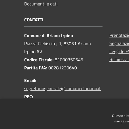
Documenti e dati
CONTATTI
Prenotaz
Comune di Ariano Irpino
Segnalazi
Piazza Plebiscito, 1, 83031 Ariano
Leggi le 
Irpino AV
Richiesta 
Codice Fiscale:
81000350645
Partita IVA:
00281220640
Email:
segretariogenerale@comunediariano.it
PEC:
protocollo.arianoirpino@asmepec.it
Centralino Unico:
0825 875100
Questo sito
navigazio