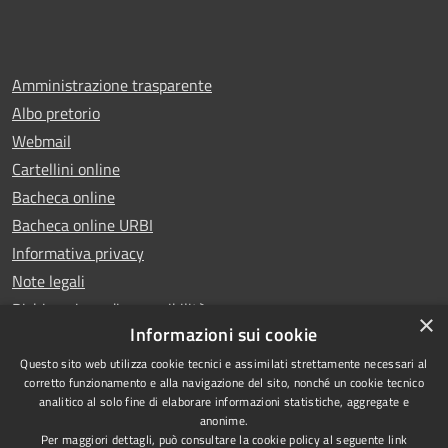
Amministrazione trasparente
Albo pretorio
Webmail
Cartellini online
Bacheca online
Bacheca online URBI
Informativa privacy
Note legali
Dichiarazione di accessibilità
×
Informazioni sui cookie
Questo sito web utilizza cookie tecnici e assimilati strettamente necessari al
corretto funzionamento e alla navigazione del sito, nonché un cookie tecnico
analitico al solo fine di elaborare informazioni statistiche, aggregate e
RSS
Copyright © 2025 Comune di
anonime.
Accessibilità
Ariano Irpino
Per maggiori dettagli, può consultare la cookie policy al seguente
link