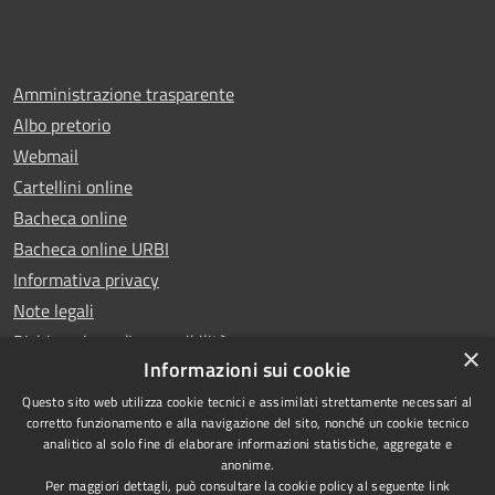
Amministrazione trasparente
Albo pretorio
Webmail
Cartellini online
Bacheca online
Bacheca online URBI
Informativa privacy
Note legali
Dichiarazione di accessibilità
×
Informazioni sui cookie
Questo sito web utilizza cookie tecnici e assimilati strettamente necessari al
corretto funzionamento e alla navigazione del sito, nonché un cookie tecnico
analitico al solo fine di elaborare informazioni statistiche, aggregate e
RSS
Copyright © 2025 Comune di
anonime.
Accessibilità
Ariano Irpino
Per maggiori dettagli, può consultare la cookie policy al seguente
link