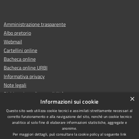
Amministrazione trasparente
Albo pretorio
Webmail
Cartellini online
Bacheca online
Bacheca online URBI
Informativa privacy
Note legali
Dichiarazione di accessibilità
×
Informazioni sui cookie
Questo sito web utilizza cookie tecnici e assimilati strettamente necessari al
corretto funzionamento e alla navigazione del sito, nonché un cookie tecnico
analitico al solo fine di elaborare informazioni statistiche, aggregate e
RSS
Copyright © 2025 Comune di
anonime.
Accessibilità
Ariano Irpino
Per maggiori dettagli, può consultare la cookie policy al seguente
link