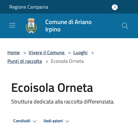
Salta al contenuto principale
Regione Campania
Comune di Ariano
Irpino
Home
>
Vivere il Comune
>
Luoghi
>
Punti di raccolta
>
Ecoisola Orneta
Ecoisola Orneta
Struttura dedicata alla raccolta differenziata.
Condividi
Vedi azioni