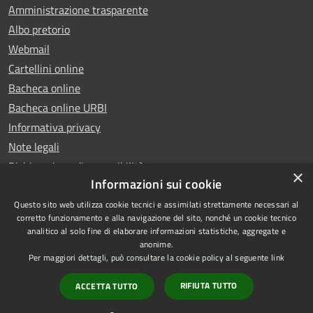
Amministrazione trasparente
Albo pretorio
Webmail
Cartellini online
Bacheca online
Bacheca online URBI
Informativa privacy
Note legali
Dichiarazione di accessibilità
×
Informazioni sui cookie
Questo sito web utilizza cookie tecnici e assimilati strettamente necessari al
corretto funzionamento e alla navigazione del sito, nonché un cookie tecnico
analitico al solo fine di elaborare informazioni statistiche, aggregate e
RSS
Copyright © 2025 Comune di
anonime.
Accessibilità
Ariano Irpino
Per maggiori dettagli, può consultare la cookie policy al seguente
link
Privacy
Municipium
Powered by
|
RIFIUTA TUTTO
ACCETTA TUTTO
Cookie
Accesso redazione