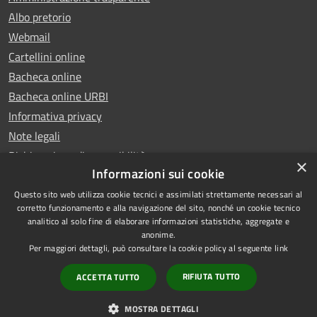
Albo pretorio
Webmail
Cartellini online
Bacheca online
Bacheca online URBI
Informativa privacy
Note legali
Dichiarazione di accessibilità
×
Informazioni sui cookie
Questo sito web utilizza cookie tecnici e assimilati strettamente necessari al
corretto funzionamento e alla navigazione del sito, nonché un cookie tecnico
analitico al solo fine di elaborare informazioni statistiche, aggregate e
RSS
Copyright © 2025 Comune di
anonime.
Accessibilità
Ariano Irpino
Per maggiori dettagli, può consultare la cookie policy al seguente
link
Privacy
Municipium
Powered by
|
RIFIUTA TUTTO
ACCETTA TUTTO
Cookie
Accesso redazione
Mappa del sito
MOSTRA DETTAGLI