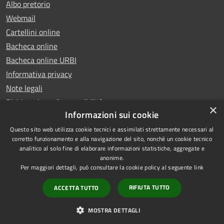
Albo pretorio
Webmail
Cartellini online
Bacheca online
Bacheca online URBI
Informativa privacy
Note legali
Dichiarazione di accessibilità
×
Informazioni sui cookie
Questo sito web utilizza cookie tecnici e assimilati strettamente necessari al
corretto funzionamento e alla navigazione del sito, nonché un cookie tecnico
analitico al solo fine di elaborare informazioni statistiche, aggregate e
RSS
Copyright © 2025 Comune di
anonime.
Accessibilità
Ariano Irpino
Per maggiori dettagli, può consultare la cookie policy al seguente
link
Privacy
Municipium
Powered by
|
RIFIUTA TUTTO
ACCETTA TUTTO
Cookie
Accesso redazione
Mappa del sito
MOSTRA DETTAGLI