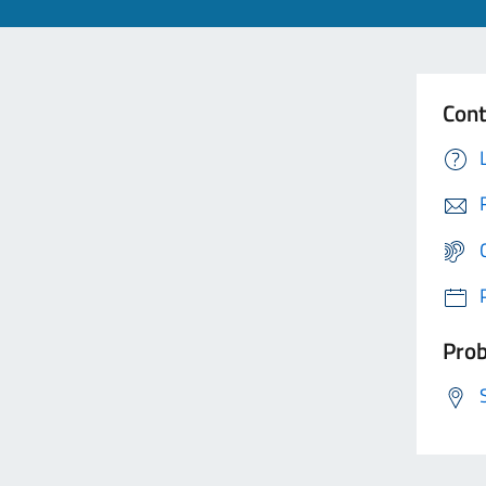
Cont
Prob