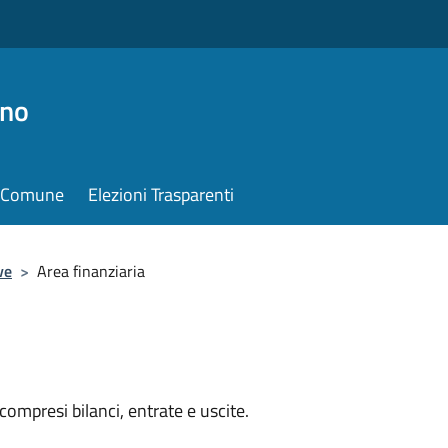
ino
il Comune
Elezioni Trasparenti
ve
>
Area finanziaria
ompresi bilanci, entrate e uscite.