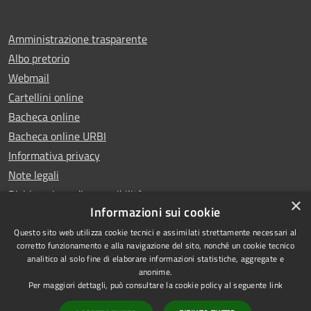
Amministrazione trasparente
Albo pretorio
Webmail
Cartellini online
Bacheca online
Bacheca online URBI
Informativa privacy
Note legali
Dichiarazione di accessibilità
×
Informazioni sui cookie
Questo sito web utilizza cookie tecnici e assimilati strettamente necessari al
corretto funzionamento e alla navigazione del sito, nonché un cookie tecnico
analitico al solo fine di elaborare informazioni statistiche, aggregate e
RSS
Copyright © 2025 Comune di
anonime.
Accessibilità
Ariano Irpino
Per maggiori dettagli, può consultare la cookie policy al seguente
link
Privacy
Municipium
Powered by
|