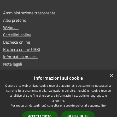
Amministrazione trasparente
Albo pretorio
Webmail
Cartellini online
Bacheca online
Bacheca online URBI
Informativa privacy
Note legali
Dichiarazione di accessibilità
×
Informazioni sui cookie
Questo sito web utilizza cookie tecnici e assimilati strettamente necessari al
corretto funzionamento e alla navigazione del sito, nonché un cookie tecnico
analitico al solo fine di elaborare informazioni statistiche, aggregate e
RSS
Copyright © 2025 Comune di
anonime.
Accessibilità
Ariano Irpino
Per maggiori dettagli, può consultare la cookie policy al seguente
link
Privacy
Municipium
Powered by
|
RIFIUTA TUTTO
ACCETTA TUTTO