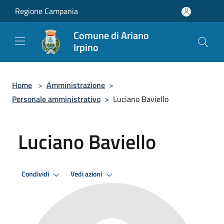
Salta al contenuto principale
Regione Campania
Comune di Ariano
Irpino
Home
>
Amministrazione
>
Personale amministrativo
>
Luciano Baviello
Luciano Baviello
Condividi
Vedi azioni