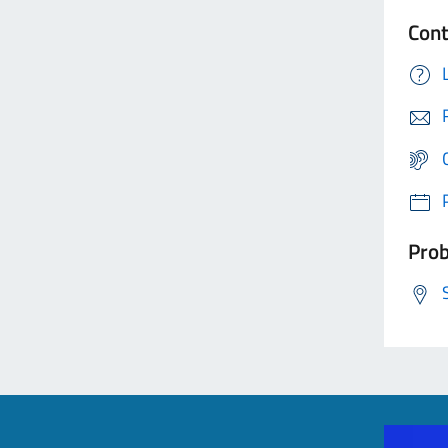
Cont
Prob