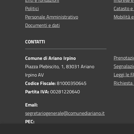
Politici
Catasto e
Personale Amministrativo
Mobilità e
Documenti e dati
CONTATTI
Prenotaz
Comune di Ariano Irpino
Segnalazi
Piazza Plebiscito, 1, 83031 Ariano
Leggi le 
Irpino AV
Richiesta 
Codice Fiscale:
81000350645
Partita IVA:
00281220640
Email:
segretariogenerale@comunediariano.it
PEC:
protocollo.arianoirpino@asmepec.it