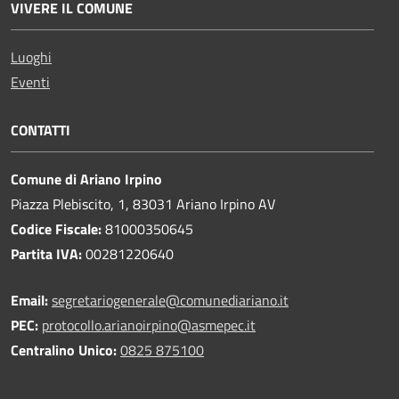
VIVERE IL COMUNE
Luoghi
Eventi
CONTATTI
Comune di Ariano Irpino
Piazza Plebiscito, 1, 83031 Ariano Irpino AV
Codice Fiscale:
81000350645
Partita IVA:
00281220640
Email:
segretariogenerale@comunediariano.it
PEC:
protocollo.arianoirpino@asmepec.it
Centralino Unico:
0825 875100