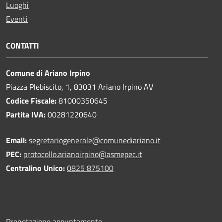
Luoghi
Eventi
CONTATTI
Comune di Ariano Irpino
Piazza Plebiscito, 1, 83031 Ariano Irpino AV
Codice Fiscale:
81000350645
Partita IVA:
00281220640
Email:
segretariogenerale@comunediariano.it
PEC:
protocollo.arianoirpino@asmepec.it
Centralino Unico:
0825 875100
Prenotazione appuntamento