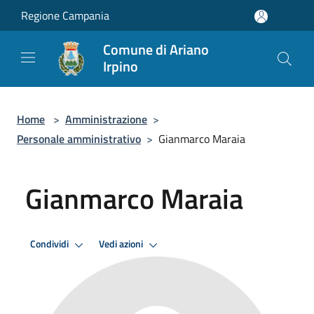
Salta al contenuto principale
Regione Campania
Comune di Ariano
Irpino
Home
>
Amministrazione
>
Personale amministrativo
>
Gianmarco Maraia
Gianmarco Maraia
Condividi
Vedi azioni