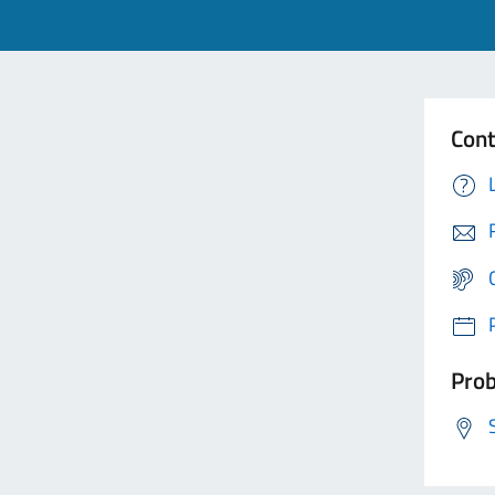
Cont
Prob