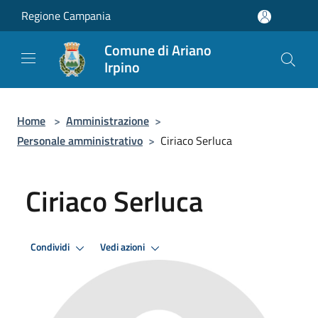
Salta al contenuto principale
Regione Campania
Comune di Ariano
Irpino
Home
>
Amministrazione
>
Personale amministrativo
>
Ciriaco Serluca
Ciriaco Serluca
Condividi
Vedi azioni