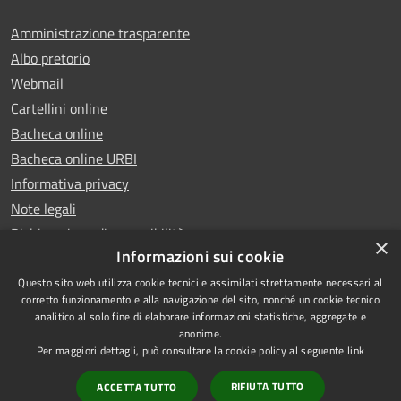
Amministrazione trasparente
Albo pretorio
Webmail
Cartellini online
Bacheca online
Bacheca online URBI
Informativa privacy
Note legali
Dichiarazione di accessibilità
×
Informazioni sui cookie
Questo sito web utilizza cookie tecnici e assimilati strettamente necessari al
corretto funzionamento e alla navigazione del sito, nonché un cookie tecnico
analitico al solo fine di elaborare informazioni statistiche, aggregate e
RSS
Copyright © 2025 Comune di
anonime.
Accessibilità
Ariano Irpino
Per maggiori dettagli, può consultare la cookie policy al seguente
link
Privacy
Municipium
Powered by
|
RIFIUTA TUTTO
ACCETTA TUTTO
Cookie
Accesso redazione