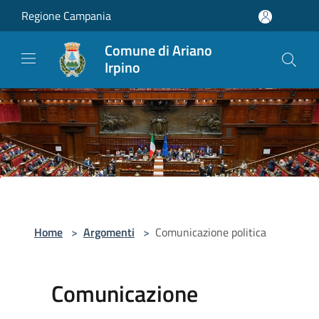
Salta al contenuto principale
Regione Campania
Comune di Ariano
Irpino
Home
>
Argomenti
>
Comunicazione politica
Comunicazione