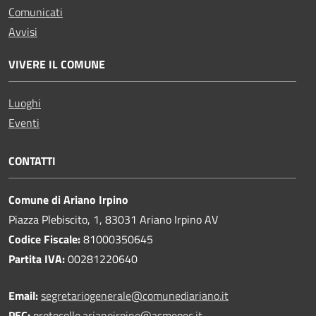
Comunicati
Avvisi
VIVERE IL COMUNE
Luoghi
Eventi
CONTATTI
Comune di Ariano Irpino
Piazza Plebiscito, 1, 83031 Ariano Irpino AV
Codice Fiscale:
81000350645
Partita IVA:
00281220640
Email:
segretariogenerale@comunediariano.it
PEC:
protocollo.arianoirpino@asmepec.it