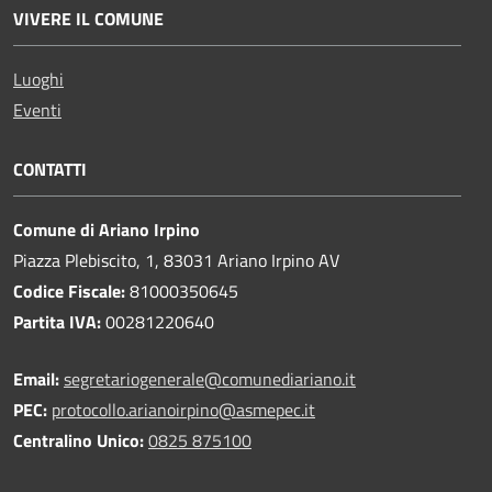
VIVERE IL COMUNE
Luoghi
Eventi
CONTATTI
Comune di Ariano Irpino
Piazza Plebiscito, 1, 83031 Ariano Irpino AV
Codice Fiscale:
81000350645
Partita IVA:
00281220640
Email:
segretariogenerale@comunediariano.it
PEC:
protocollo.arianoirpino@asmepec.it
Centralino Unico:
0825 875100