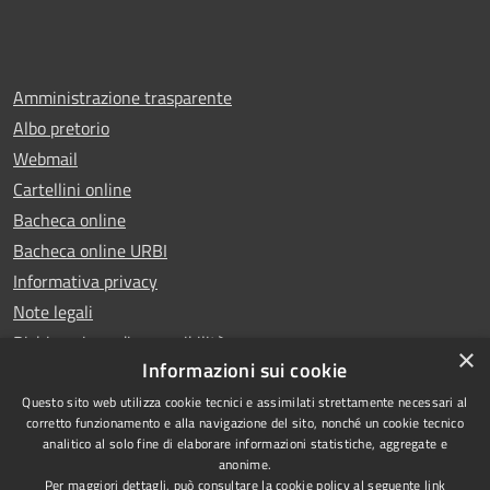
Amministrazione trasparente
Albo pretorio
Webmail
Cartellini online
Bacheca online
Bacheca online URBI
Informativa privacy
Note legali
Dichiarazione di accessibilità
×
Informazioni sui cookie
Questo sito web utilizza cookie tecnici e assimilati strettamente necessari al
corretto funzionamento e alla navigazione del sito, nonché un cookie tecnico
analitico al solo fine di elaborare informazioni statistiche, aggregate e
RSS
Copyright © 2025 Comune di
anonime.
Accessibilità
Ariano Irpino
Per maggiori dettagli, può consultare la cookie policy al seguente
link