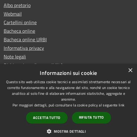
Albo pretorio
Webmail
Cartellini online
Bacheca online
Bacheca online URBI
Informativa privacy
Note legali
Dichiarazione di accessibilità
×
Informazioni sui cookie
Questo sito web utilizza cookie tecnici e assimilati strettamente necessari al
corretto funzionamento e alla navigazione del sito, nonché un cookie tecnico
analitico al solo fine di elaborare informazioni statistiche, aggregate e
RSS
Copyright © 2025 Comune di
anonime.
Accessibilità
Ariano Irpino
Per maggiori dettagli, può consultare la cookie policy al seguente
link
Privacy
Municipium
Powered by
|
RIFIUTA TUTTO
ACCETTA TUTTO
Cookie
Accesso redazione
Mappa del sito
MOSTRA DETTAGLI