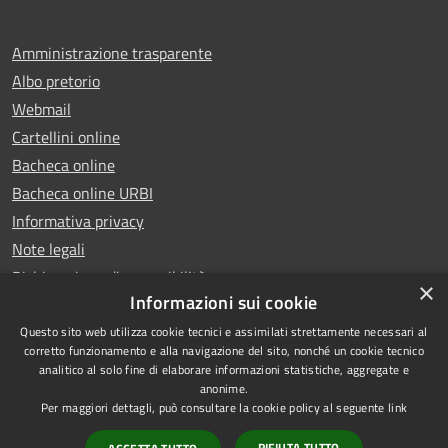
Amministrazione trasparente
Albo pretorio
Webmail
Cartellini online
Bacheca online
Bacheca online URBI
Informativa privacy
Note legali
Dichiarazione di accessibilità
×
Informazioni sui cookie
Questo sito web utilizza cookie tecnici e assimilati strettamente necessari al
corretto funzionamento e alla navigazione del sito, nonché un cookie tecnico
analitico al solo fine di elaborare informazioni statistiche, aggregate e
RSS
Copyright © 2025 Comune di
anonime.
Accessibilità
Ariano Irpino
Per maggiori dettagli, può consultare la cookie policy al seguente
link
Privacy
Municipium
Powered by
|
RIFIUTA TUTTO