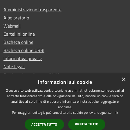
Amministrazione trasparente
Albo pretorio
Webmail
Cartellini online
Bacheca online
Bacheca online URBI
Informativa privacy
Note legali
Dichiarazione di accessibilità
×
Informazioni sui cookie
Questo sito web utilizza cookie tecnici e assimilati strettamente necessari al
corretto funzionamento e alla navigazione del sito, nonché un cookie tecnico
analitico al solo fine di elaborare informazioni statistiche, aggregate e
RSS
Copyright © 2025 Comune di
anonime.
Accessibilità
Ariano Irpino
Per maggiori dettagli, può consultare la cookie policy al seguente
link
Privacy
Municipium
Powered by
|
RIFIUTA TUTTO
ACCETTA TUTTO
Cookie
Accesso redazione