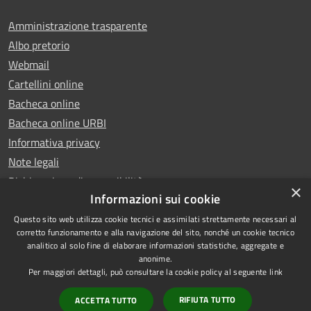
Amministrazione trasparente
Albo pretorio
Webmail
Cartellini online
Bacheca online
Bacheca online URBI
Informativa privacy
Note legali
Dichiarazione di accessibilità
×
Informazioni sui cookie
Questo sito web utilizza cookie tecnici e assimilati strettamente necessari al
corretto funzionamento e alla navigazione del sito, nonché un cookie tecnico
analitico al solo fine di elaborare informazioni statistiche, aggregate e
RSS
Copyright © 2025 Comune di
anonime.
Accessibilità
Ariano Irpino
Per maggiori dettagli, può consultare la cookie policy al seguente
link
Privacy
Municipium
Powered by
|
RIFIUTA TUTTO
ACCETTA TUTTO
Cookie
Accesso redazione